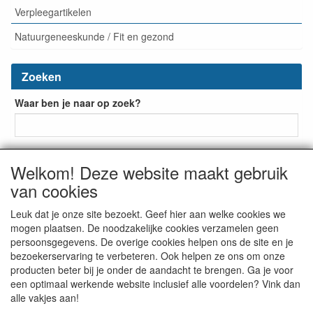
Verpleegartikelen
Natuurgeneeskunde / Fit en gezond
Zoeken
Waar ben je naar op zoek?
Welkom! Deze website maakt gebruik
van cookies
Leuk dat je onze site bezoekt. Geef hier aan welke cookies we
mogen plaatsen. De noodzakelijke cookies verzamelen geen
De Bruin Medische Groothandel
Beuklaan 41
2951 BD


persoonsgegevens. De overige cookies helpen ons de site en je
Alblasserdam
The Netherlands
tel: + 31 (0) 523-237993


bezoekerservaring te verbeteren. Ook helpen ze ons om onze
info@bruinmedisch.nl

producten beter bij je onder de aandacht te brengen. Ga je voor
een optimaal werkende website inclusief alle voordelen? Vink dan
alle vakjes aan!