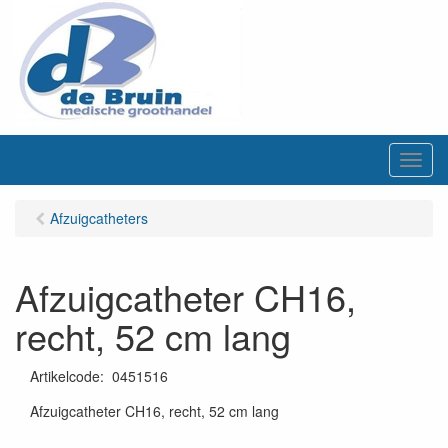
M
e
n
Afzuigcatheters
u
Afzuigcatheter CH16,
recht, 52 cm lang
Artikelcode
:
0451516
Afzuigcatheter CH16, recht, 52 cm lang