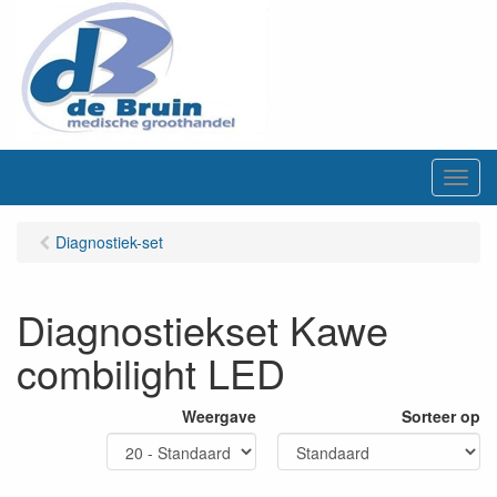
M
e
n
Diagnostiek-set
u
Diagnostiekset Kawe
combilight LED
Weergave
Sorteer op