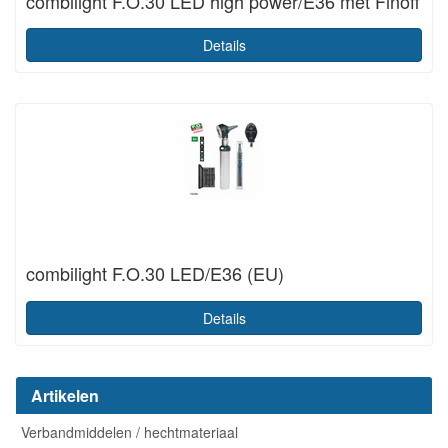
combilight F.O.30 LED high power/E36 met Finoff
Details
combilight F.O.30 LED/E36 (EU)
Details
Artikelen
Verbandmiddelen / hechtmateriaal