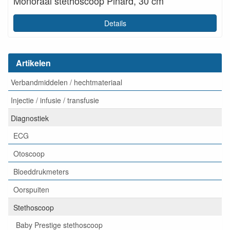
Monoraal stethoscoop Pinard, 30 cm
Details
Artikelen
Verbandmiddelen / hechtmateriaal
Injectie / infusie / transfusie
Diagnostiek
ECG
Otoscoop
Bloeddrukmeters
Oorspuiten
Stethoscoop
Baby Prestige stethoscoop