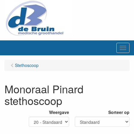
M
e
n
Stethoscoop
u
Monoraal Pinard
stethoscoop
Weergave
Sorteer op