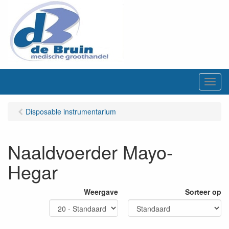
M
e
n
Disposable instrumentarium
u
Naaldvoerder Mayo-
Hegar
Weergave
Sorteer op