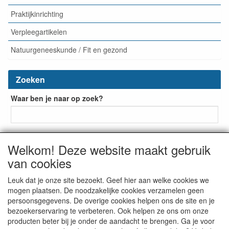
Praktijkinrichting
Verpleegartikelen
Natuurgeneeskunde / Fit en gezond
Zoeken
Waar ben je naar op zoek?
Welkom! Deze website maakt gebruik
van cookies
Leuk dat je onze site bezoekt. Geef hier aan welke cookies we
mogen plaatsen. De noodzakelijke cookies verzamelen geen
De Bruin Medische Groothandel
Beuklaan 41
2951 BD


persoonsgegevens. De overige cookies helpen ons de site en je
Alblasserdam
The Netherlands
tel: + 31 (0) 523-237993


bezoekerservaring te verbeteren. Ook helpen ze ons om onze
info@bruinmedisch.nl

producten beter bij je onder de aandacht te brengen. Ga je voor