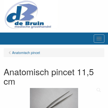
M
e
n
Anatomisch pincet
u
Anatomisch pincet 11,5
cm