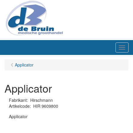
M
e
n
Applicator
u
Applicator
Fabrikant
:
Hirschmann
Artikelcode
:
HIR 9609800
Applicator