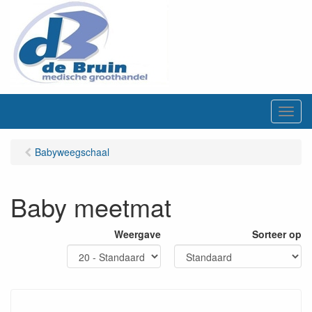
M
e
n
Babyweegschaal
u
Baby meetmat
Weergave
Sorteer op