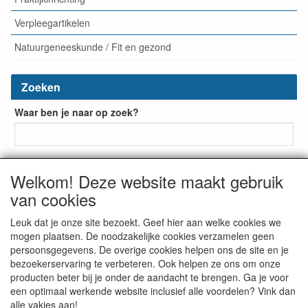
Verpleegartikelen
Natuurgeneeskunde / Fit en gezond
Zoeken
Waar ben je naar op zoek?
Welkom! Deze website maakt gebruik
van cookies
Leuk dat je onze site bezoekt. Geef hier aan welke cookies we
mogen plaatsen. De noodzakelijke cookies verzamelen geen
De Bruin Medische Groothandel
Beuklaan 41
2951 BD


persoonsgegevens. De overige cookies helpen ons de site en je
Alblasserdam
The Netherlands
tel: + 31 (0) 523-237993


bezoekerservaring te verbeteren. Ook helpen ze ons om onze
info@bruinmedisch.nl

producten beter bij je onder de aandacht te brengen. Ga je voor
een optimaal werkende website inclusief alle voordelen? Vink dan
alle vakjes aan!