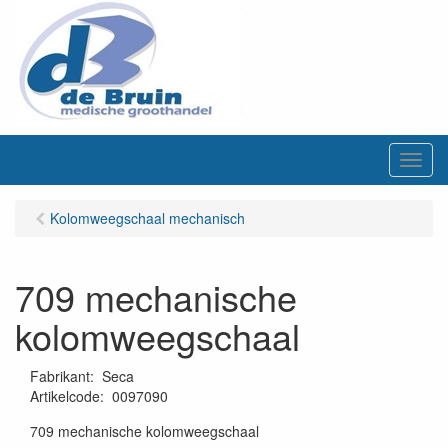
M
e
n
Kolomweegschaal mechanisch
u
709 mechanische
kolomweegschaal
Fabrikant
:
Seca
Artikelcode
:
0097090
709 mechanische kolomweegschaal