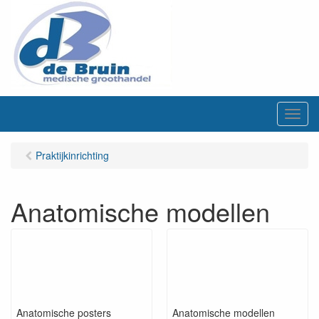
M
e
n
Praktijkinrichting
u
Anatomische modellen
Anatomische posters
Anatomische modellen