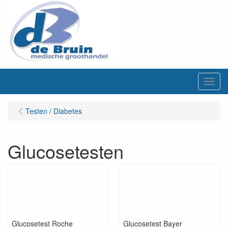
M
e
n
Testen / Diabetes
u
Glucosetesten
Glucosetest Roche
Glucosetest Bayer