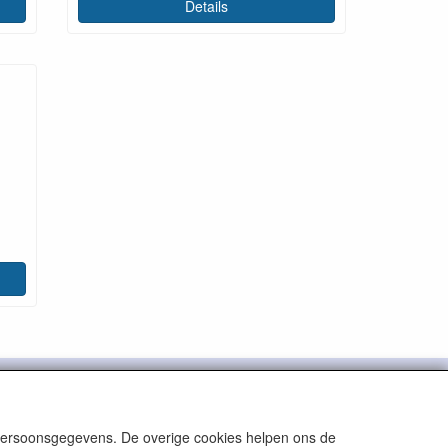
Details
) 523-237993
info@bruinmedisch.nl

 persoonsgegevens. De overige cookies helpen ons de