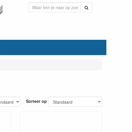
Zoeken
s
Sorteer op