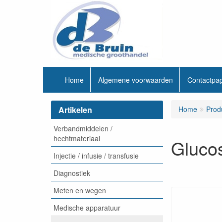
Home
Algemene voorwaarden
Contactpa
Artikelen
Home
Prod
Verbandmiddelen /
hechtmateriaal
Gluco
Injectie / infusie / transfusie
Diagnostiek
Meten en wegen
Medische apparatuur