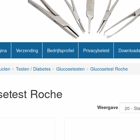
gina
Verzending
Bedrijfsprofiel
Privacybeleid
Download
ucten
Testen / Diabetes
Glucosetesten
Glucosetest Roche
setest Roche
Weergave