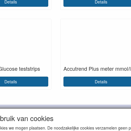
Details
Details
lucose teststrips
Accutrend Plus meter mmol/l
Details
Details
Beuklaan 41
2951 BD Alblasserdam
The Netherlands
tel: + 31 (0



ruik van cookies
cookies we mogen plaatsen. De noodzakelijke cookies verzamelen geen