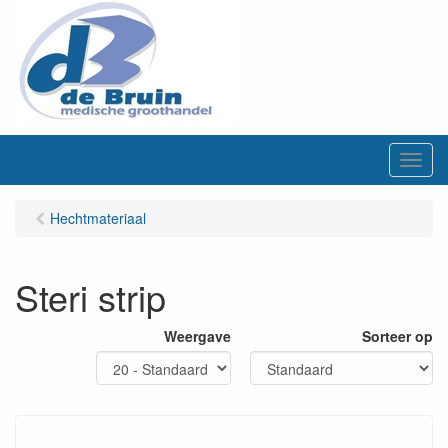
M
e
n
Hechtmateriaal
u
Steri strip
Weergave
Sorteer op