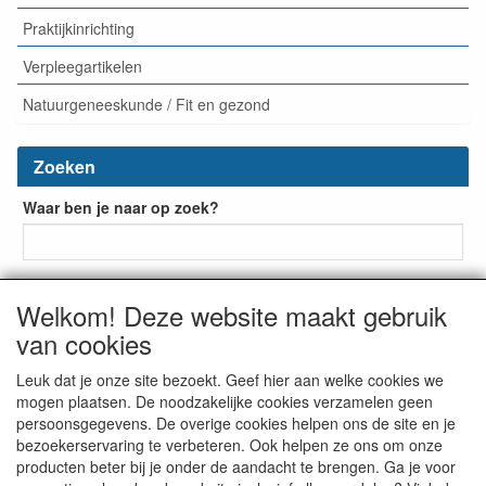
Praktijkinrichting
Verpleegartikelen
Natuurgeneeskunde / Fit en gezond
Zoeken
Waar ben je naar op zoek?
Welkom! Deze website maakt gebruik
van cookies
Leuk dat je onze site bezoekt. Geef hier aan welke cookies we
mogen plaatsen. De noodzakelijke cookies verzamelen geen
De Bruin Medische Groothandel
Beuklaan 41
2951 BD


persoonsgegevens. De overige cookies helpen ons de site en je
Alblasserdam
The Netherlands
tel: + 31 (0) 523-237993


bezoekerservaring te verbeteren. Ook helpen ze ons om onze
info@bruinmedisch.nl

producten beter bij je onder de aandacht te brengen. Ga je voor