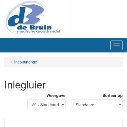
M
e
n
Incontinentie
u
Inlegluier
Weergave
Sorteer op