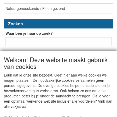
Natuurgeneeskunde / Fit en gezond
Zoeken
Waar ben je naar op zoek?
Welkom! Deze website maakt gebruik
van cookies
Leuk dat je onze site bezoekt. Geef hier aan welke cookies we
mogen plaatsen. De noodzakelijke cookies verzamelen geen
De Bruin Medische Groothandel
Beuklaan 41
2951 BD


persoonsgegevens. De overige cookies helpen ons de site en je
Alblasserdam
The Netherlands
tel: + 31 (0) 523-237993


bezoekerservaring te verbeteren. Ook helpen ze ons om onze
info@bruinmedisch.nl

producten beter bij je onder de aandacht te brengen. Ga je voor
een optimaal werkende website inclusief alle voordelen? Vink dan
alle vakjes aan!