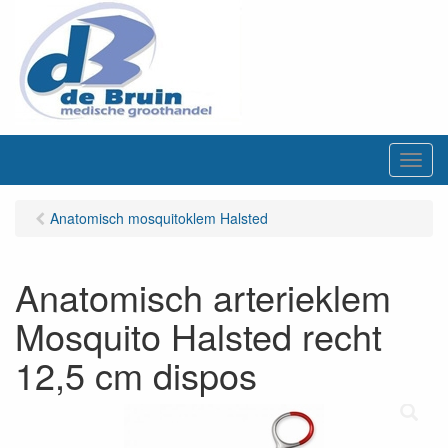
M
e
n
Anatomisch mosquitoklem Halsted
u
Anatomisch arterieklem
Mosquito Halsted recht
12,5 cm dispos