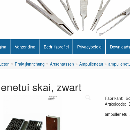
gina
Verzending
Bedrijfsprofiel
Privacybeleid
Download
ucten
Praktijkinrichting
Artsentassen
Ampullenetui
ampullenetu
enetui skai, zwart
Fabrikant
:
Bo
Artikelcode
:
ampullenetui 