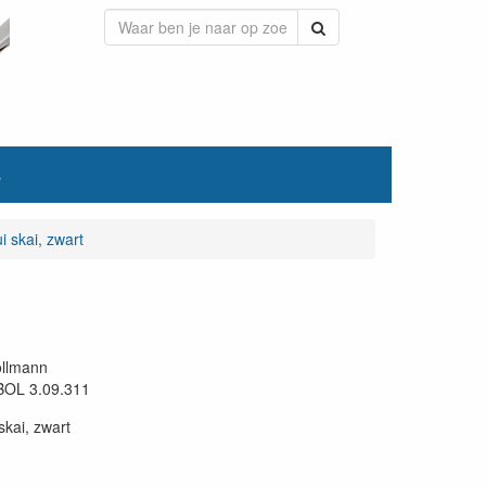
Zoeken
s
i skai, zwart
llmann
BOL 3.09.311
skai, zwart