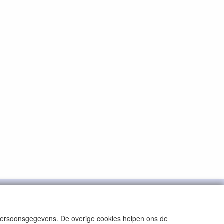
) 523-237993
info@bruinmedisch.nl

 persoonsgegevens. De overige cookies helpen ons de