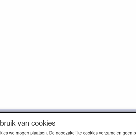
Beuklaan 41
2951 BD Alblasserdam
The Netherlands
tel: + 31 (0



ruik van cookies
cookies we mogen plaatsen. De noodzakelijke cookies verzamelen geen