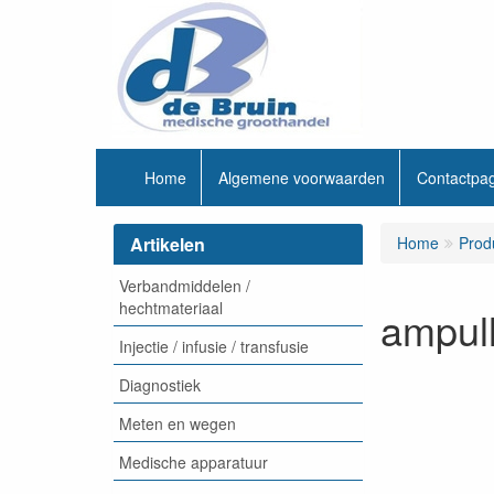
Home
Algemene voorwaarden
Contactpa
Artikelen
Home
Prod
Verbandmiddelen /
hechtmateriaal
ampull
Injectie / infusie / transfusie
Diagnostiek
Meten en wegen
Medische apparatuur